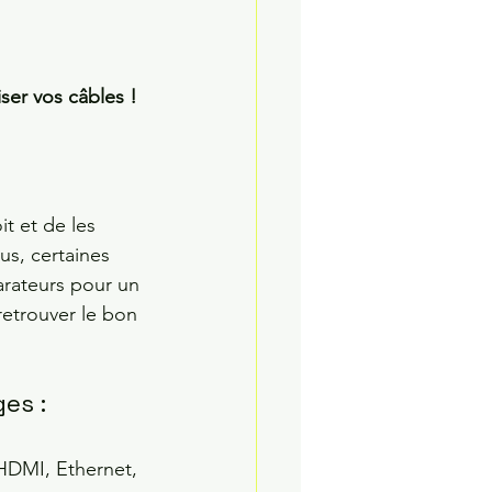
ser vos câbles !
t et de les 
us, certaines 
rateurs pour un 
retrouver le bon 
es :
HDMI, Ethernet, 