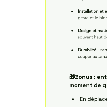
Installation et
geste et le blo
Design et matér
souvent haut de
Durabilité 
: ce
couper automat
🎁Bonus : entr
moment de gl
En déplac