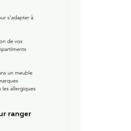
ur s'adapter à 
on de vos 
mpartiments 
dans un meuble 
 marques 
les allergiques 
ur ranger 