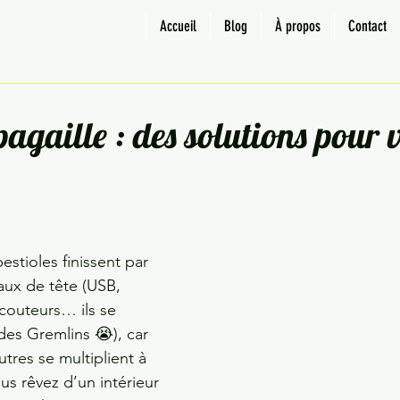
Accueil
Blog
À propos
Contact
tuces
Petits espaces
Cuisine
Salle de bain
pagaille : des solutions pour 
stioles finissent par 
ux de tête (USB, 
couteurs… ils se 
es Gremlins 😭), car 
utres
se multiplient à 
ous rêvez d’un intérieur 