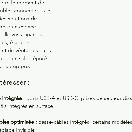
t-être le moment de 
eubles connectés ! Ces 
es solutions de 
 pour un espace 
illir vos appareils : 
sses, étagères… 
nt de véritables hubs 
s pour un salon épuré ou 
un setup pro.
téresser :
 intégrée :
 ports USB-A et USB-C, prises de secteur diss
fils intégrés en surface
les optimisée : 
passe-câbles intégrés, certains modèles
âblage invisible 