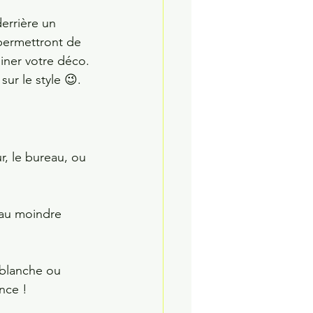
errière un 
permettront de 
iner votre déco. 
ur le style 😉.
r, le bureau, ou 
u au moindre 
 blanche ou 
nce !