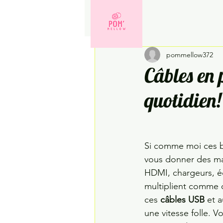
All Posts
Rangement
As
pommellow372
Bureau
Câbles en 
quotidien!
Si comme moi ces be
vous donner des ma
HDMI, chargeurs, é
multiplient comme d
ces 
câbles USB 
et a
une vitesse folle. V