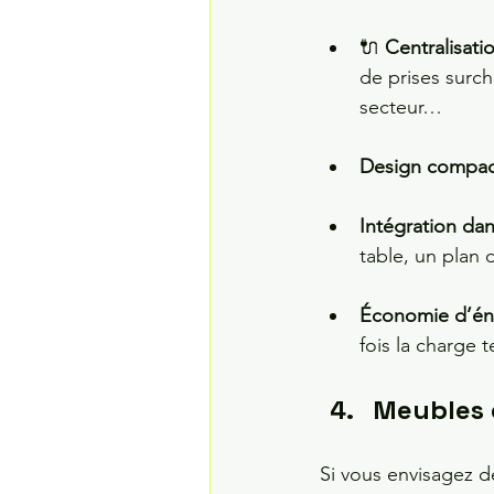
🔌 
Centralisatio
de prises surc
secteur…
Design compact
Intégration dans
table, un plan 
Économie d’éner
fois la charge 
Meubles 
Si vous envisagez de