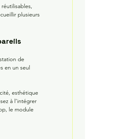
éutilisables, 
ueillir plusieurs 
areils
station de 
s en un seul 
cité, esthétique 
ez à l’intégrer 
op, le module 