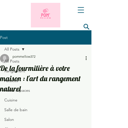
Post
All Posts
pommellow372
All Posts
De la fourmilière à votre
Rangement
maison : l'art du rangement
Astuces
naturel
Petits espaces
Cuisine
Salle de bain
Salon