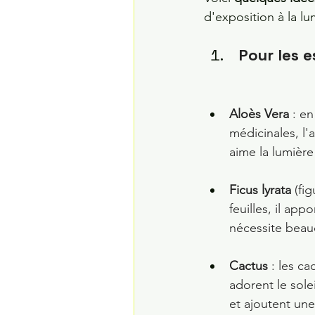
d'exposition à la lu
 Pour les
Aloès Vera
 : e
médicinales, l'a
aime la lumière
Ficus lyrata
 (fi
feuilles, il app
nécessite beau
Cactus
 : les c
adorent le sole
et ajoutent une