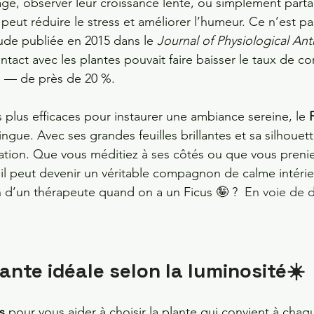
lage, observer leur croissance lente, ou simplement par
peut réduire le stress et améliorer l’humeur. Ce n’est p
ude publiée en 2015 dans le 
Journal of Physiological An
act avec les plantes pouvait faire baisser le taux de co
s — de près de 20 %.
s plus efficaces pour instaurer une ambiance sereine, le 
ngue. Avec ses grandes feuilles brillantes et sa silhouette
lation. Que vous méditiez à ses côtés ou que vous preni
 il peut devenir un véritable compagnon de calme intérieu
 d’un thérapeute quand on a un Ficus 🤪 ? 
 En voie de d
lante idéale selon la luminosité☀️
s
 pour vous aider à choisir la plante qui convient à chaq