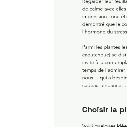
Regarder leur feuil
de calme avec elles 
impression : une ét
démontré que le cont
l’hormone du stres
Parmi les plantes le
caoutchouc) se disti
invite à la contemp
temps de l’admirer,
nous… qui a besoin
cadeau tendance…
Choisir la p
Voici 
quelques idée