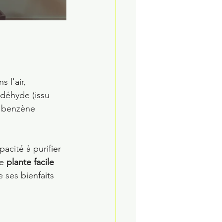
 l'air, 
déhyde (issu 
e benzène 
acité à purifier 
ne
 plante facile 
 ses bienfaits 