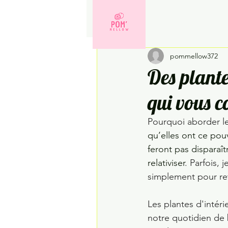
All Posts
Rangement
As
pommellow372
Bureau
Des plante
qui vous 
Pourquoi aborder le
qu’elles ont ce pou
feront pas disparaîtr
relativiser
. Parfois,
simplement pour ret
Les plantes d'intéri
notre quotidien de 