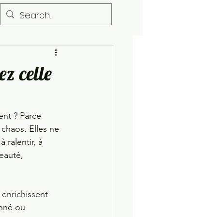
Salon
Chambre
ez celle
nt ? 
Parce 
chaos. Elles ne 
 ralentir, à 
eauté, 
 enrichissent 
nné ou 