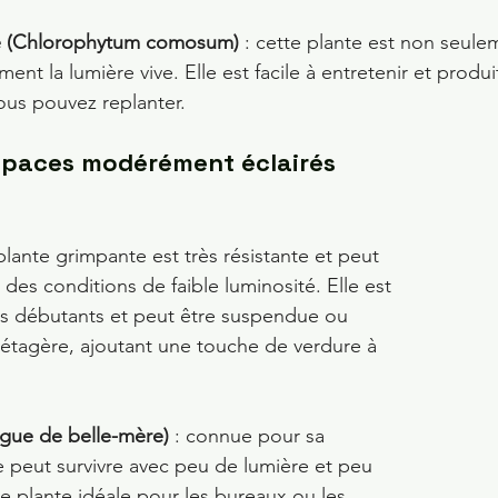
ée (Chlorophytum comosum)
 : cette plante est non seule
ent la lumière vive. Elle est facile à entretenir et produit
us pouvez replanter.
espaces modérément éclairés
 plante grimpante est très résistante et peut 
des conditions de faible luminosité. Elle est 
les débutants et peut être suspendue ou 
 étagère, ajoutant une touche de verdure à 
ngue de belle-mère)
 : connue pour sa 
e peut survivre avec peu de lumière et peu 
e plante idéale pour les bureaux ou les 