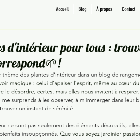
Accueil
Blog
À propos
Contact
tuces
Petits espaces
Cuisine
Salle de bain
s d'intérieur pour tous : trouv
correspond🌱!
 thème des plantes d'intérieur dans un blog de rangeme
voir magique : celui d’apaiser l’esprit, même au cœur du 
e le désordre, certes, mais elles nous invitent à respirer, à
 je me surprends à les observer, à m'immerger dans leur b
rouver un instant de sérénité.
eur ne sont pas seulement des éléments décoratifs, elles
bienfaits insoupçonnés. 
Que vous soyez jardinier passio