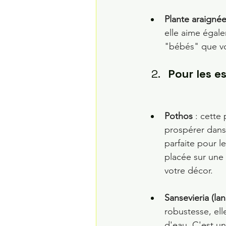
Plante araign
elle aime égalem
"bébés" que vo
Pour les 
Pothos
 : cette
prospérer dans 
parfaite pour 
placée sur une
votre décor.
Sansevieria (la
robustesse, ell
d'eau. C'est un