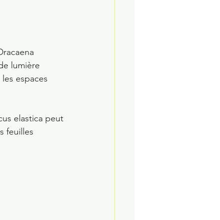
 Dracaena 
de lumière 
r les espaces 
icus elastica peut 
feuilles 