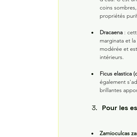
coins sombres,
propriétés purif
Dracaena
 : ce
marginata et la
modérée et est 
intérieurs.
Ficus elastica 
également s'ad
brillantes appo
Pour les e
Zamioculcas zam