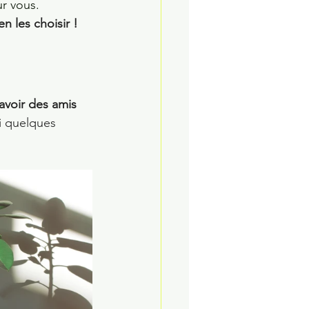
r vous. 
n les choisir !
voir des amis 
ci quelques 