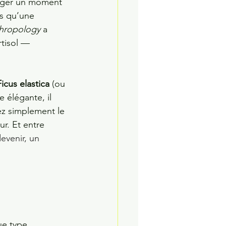
tager un moment 
as qu’une 
thropology
 a 
rtisol — 
Ficus elastica
 (ou 
 élégante, il 
ez simplement le 
r. Et entre 
evenir, un 
ue type 