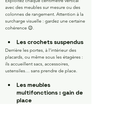
Exploitez chaque centimètre vertical 
avec des meubles sur mesure ou des 
colonnes de rangement. Attention à la 
surcharge visuelle : gardez une certaine 
cohérence 😉.
Les crochets suspendus
Derrière les portes, à l’intérieur des 
placards, ou même sous les étagères : 
ils accueillent sacs, accessoires, 
ustensiles… sans prendre de place.
Les meubles 
multifonctions : gain de 
place 
Pensez aux lits avec tiroirs intégrés, aux 
bancs avec coffre ou aux bureaux 
muraux rabattables. Chaque recoin 