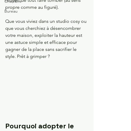
moyen de tout faire tomber (au sens 
Chambre
propre comme au figuré).
Bureau
Que vous viviez dans un studio cosy ou 
que vous cherchiez à désencombrer 
votre maison, exploiter la hauteur est 
une astuce simple et efficace pour 
gagner de la place sans sacrifier le 
style. Prêt à grimper ? 
Pourquoi adopter le 