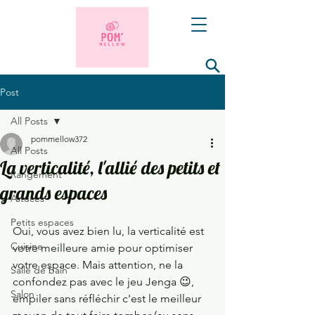
Post
All Posts
pommellow372
All Posts
La verticalité, l'allié des petits et
Rangement
grands espaces
Astuces
Petits espaces
Oui, vous avez bien lu, la verticalité est 
Cuisine
votre meilleure amie pour optimiser 
votre espace. Mais attention, ne la 
Salle de bain
confondez pas avec le jeu Jenga 😉, 
Salon
empiler sans réfléchir c'est le meilleur 