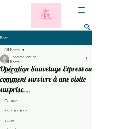
Post
All Posts
pommellow372
All Posts
Opération Sauvetage Express ou
Rangement
comment survivre à une visite
Astuces
surprise
Petits espaces
Cuisine
Salle de bain
Salon