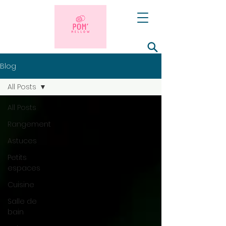
Blog
All Posts
All Posts
Rangement
Astuces
Petits
espaces
Cuisine
Salle de
bain