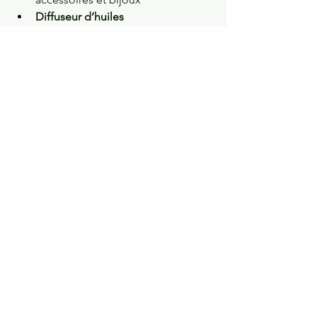
Diffuseur d’huiles 
essentielles
 pour une ambiance 
olfactive relaxante (lavande, bois 
de santal, ylang-ylang)
Une chambre zen, c’est 
un état d’esprit