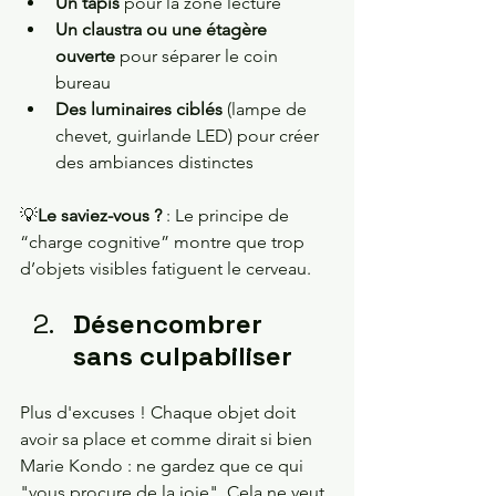
Un tapis
 pour la zone lecture
Un claustra ou une étagère 
ouverte
 pour séparer le coin 
bureau
Des luminaires ciblés
 (lampe de 
chevet, guirlande LED) pour créer 
des ambiances distinctes
💡
Le saviez-vous ? 
: Le principe de 
“charge cognitive” montre que trop 
d’objets visibles fatiguent le cerveau.
Désencombrer 
sans culpabiliser
Plus d'excuses ! Chaque objet doit 
avoir sa place et comme dirait si bien 
Marie Kondo : ne gardez que ce qui 
"vous procure de la joie". Cela ne veut 