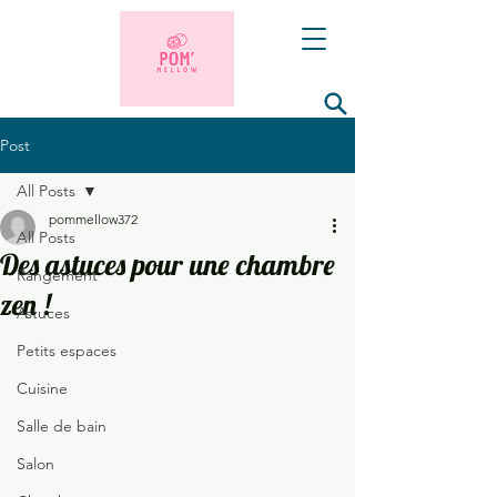
Post
All Posts
pommellow372
All Posts
Des astuces pour une chambre
Rangement
zen !
Astuces
Petits espaces
Cuisine
Salle de bain
Salon